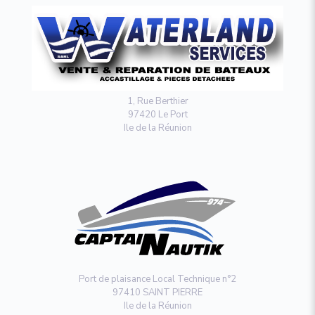
1, Rue Berthier
97420 Le Port
Ile de la Réunion
Port de plaisance Local Technique n°2
97410 SAINT PIERRE
Ile de la Réunion