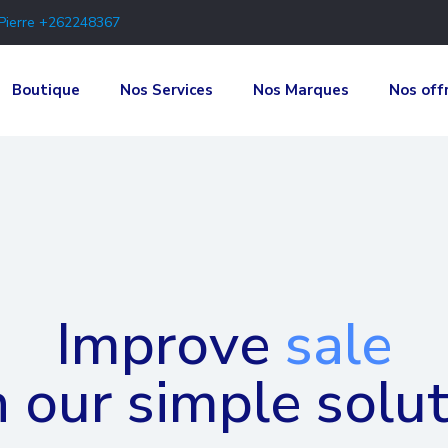
-Pierre +262248367
Boutique
Nos Services
Nos Marques
Nos off
Improve
sale
 our simple solu