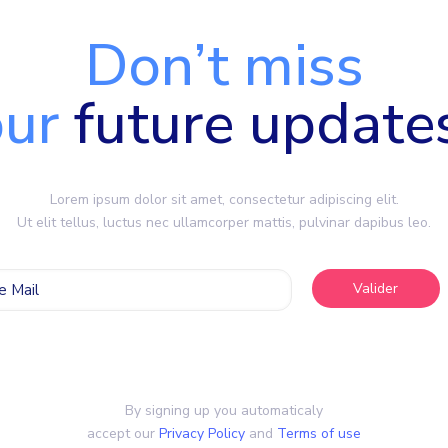
Don’t miss
our
future update
Lorem ipsum dolor sit amet, consectetur adipiscing elit.
Ut elit tellus, luctus nec ullamcorper mattis, pulvinar dapibus leo.
By signing up you automaticaly
accept our
Privacy Policy
and
Terms of use