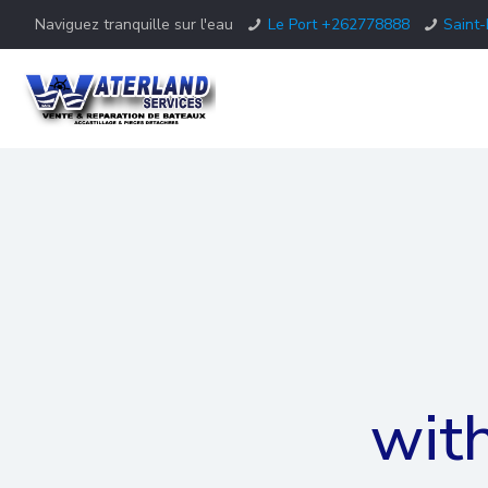
Naviguez tranquille sur l'eau
Le Port +262778888
Saint
with