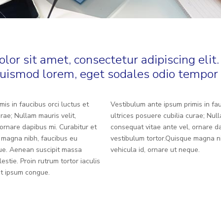
or sit amet, consectetur adipiscing elit.
uismod lorem, eget sodales odio tempor 
is in faucibus orci luctus et
Vestibulum ante ipsum primis in fau
urae; Nullam mauris velit,
ultrices posuere cubilia curae; Null
ornare dapibus mi. Curabitur et
consequat vitae ante vel, ornare da
 magna nibh, faucibus eu
vestibulum tortor.Quisque magna n
que. Aenean suscipit massa
vehicula id, ornare ut neque.
estie. Proin rutrum tortor iaculis
at ipsum congue.