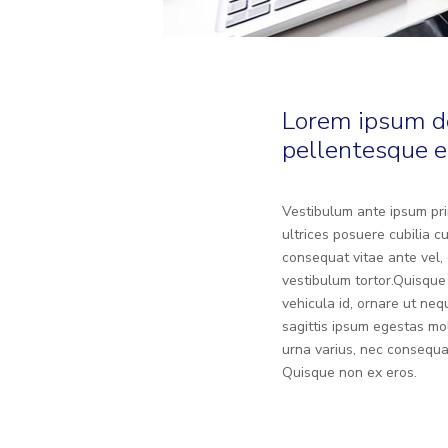
Lorem ipsum dol
pellentesque e
Vestibulum ante ipsum prim
ultrices posuere cubilia c
consequat vitae ante vel, 
vestibulum tortor.Quisque
vehicula id, ornare ut ne
sagittis ipsum egestas mol
urna varius, nec consequ
Quisque non ex eros.