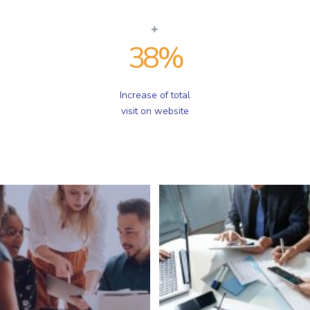
38
%
Increase of total
visit on website