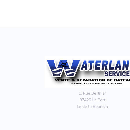
1, Rue Berthier
97420 Le Port
Ile de la Réunion