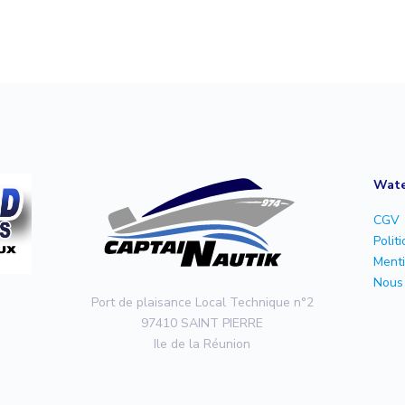
Wate
CGV
Polit
Menti
Nous 
Port de plaisance Local Technique n°2
97410 SAINT PIERRE
Ile de la Réunion