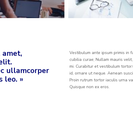
t amet,
Vestibulum ante ipsum primis in fa
cubilia curae; Nullam mauris velit
lit.
mi. Curabitur et vestibulum torto
nec ullamcorper
id, ornare ut neque. Aenean susci
 leo. »
Proin rutrum tortor iaculis urna 
Quisque non ex eros.