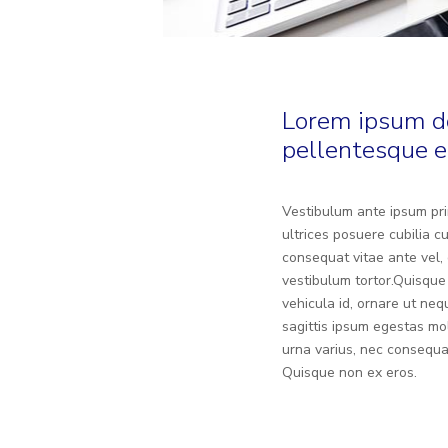
Lorem ipsum dol
pellentesque e
Vestibulum ante ipsum prim
ultrices posuere cubilia c
consequat vitae ante vel, 
vestibulum tortor.Quisque
vehicula id, ornare ut ne
sagittis ipsum egestas mol
urna varius, nec consequ
Quisque non ex eros.