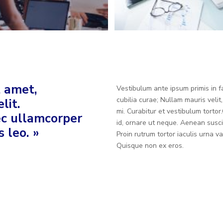
t amet,
Vestibulum ante ipsum primis in fa
cubilia curae; Nullam mauris velit
lit.
mi. Curabitur et vestibulum torto
nec ullamcorper
id, ornare ut neque. Aenean susci
 leo. »
Proin rutrum tortor iaculis urna 
Quisque non ex eros.