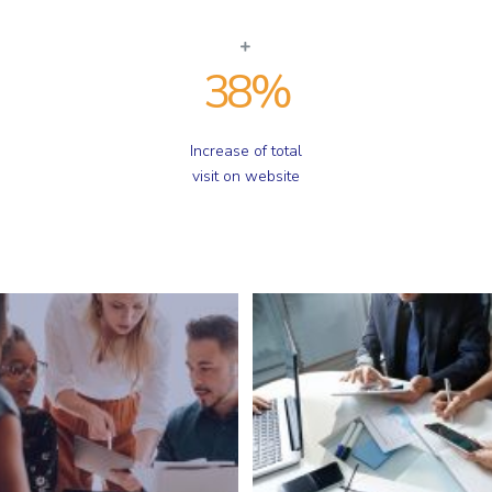
38
%
Increase of total
visit on website