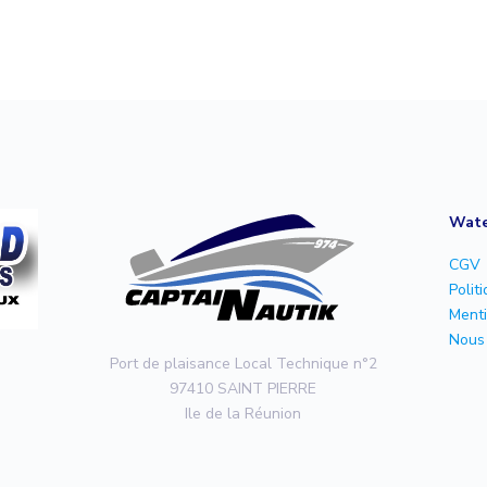
Wate
CGV
Polit
Menti
Nous 
Port de plaisance Local Technique n°2
97410 SAINT PIERRE
Ile de la Réunion