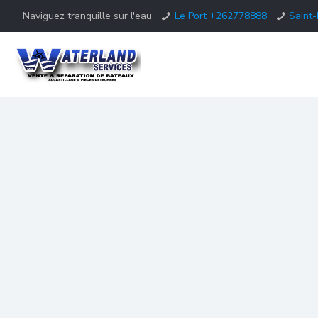
Naviguez tranquille sur l'eau
Le Port +262778888
Saint