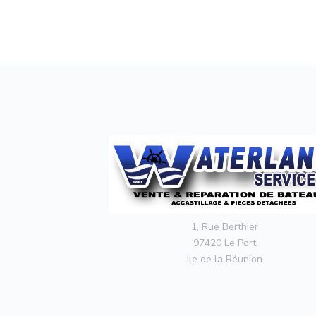
1, Rue Berthier
97420 Le Port
Ile de la Réunion