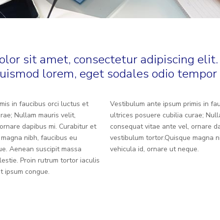
or sit amet, consectetur adipiscing elit.
uismod lorem, eget sodales odio tempor 
is in faucibus orci luctus et
Vestibulum ante ipsum primis in fau
urae; Nullam mauris velit,
ultrices posuere cubilia curae; Null
ornare dapibus mi. Curabitur et
consequat vitae ante vel, ornare da
 magna nibh, faucibus eu
vestibulum tortor.Quisque magna n
que. Aenean suscipit massa
vehicula id, ornare ut neque.
estie. Proin rutrum tortor iaculis
at ipsum congue.