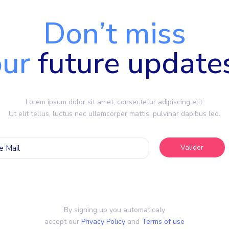
Don’t miss
our
future update
Lorem ipsum dolor sit amet, consectetur adipiscing elit.
Ut elit tellus, luctus nec ullamcorper mattis, pulvinar dapibus leo.
By signing up you automaticaly
accept our
Privacy Policy
and
Terms of use