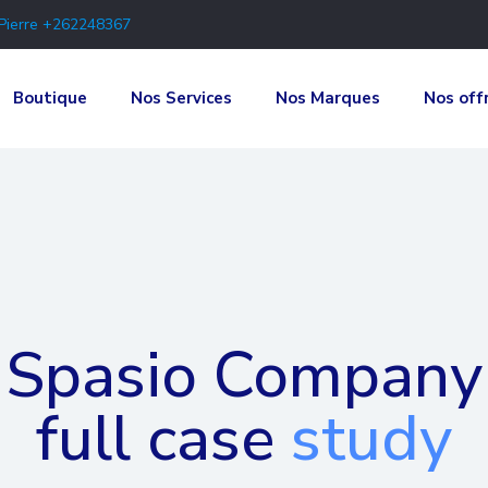
-Pierre +262248367
Boutique
Nos Services
Nos Marques
Nos off
Spasio Company
full case
study