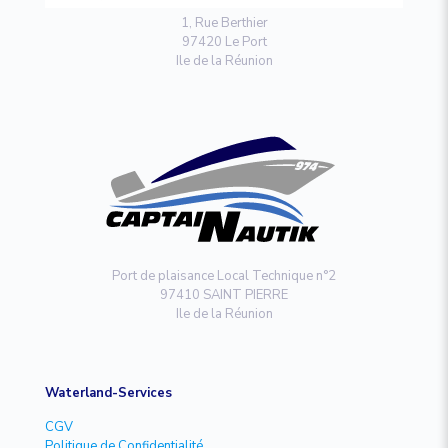
1, Rue Berthier
97420 Le Port
Ile de la Réunion
Port de plaisance Local Technique n°2
97410 SAINT PIERRE
Ile de la Réunion
Waterland-Services
CGV
Politique de Confidentialité