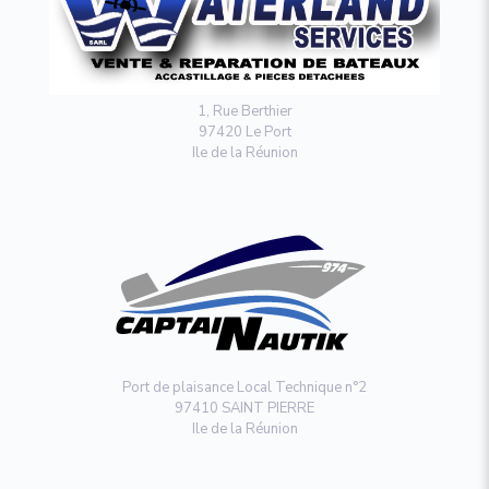
1, Rue Berthier
97420 Le Port
Ile de la Réunion
Port de plaisance Local Technique n°2
97410 SAINT PIERRE
Ile de la Réunion