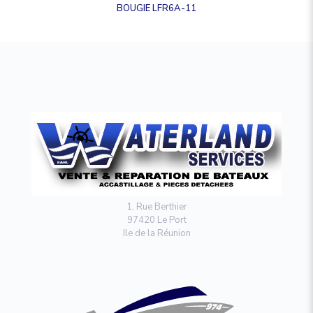
BOUGIE LFR6A-11
1, Rue Berthier
97420 Le Port
Ile de la Réunion