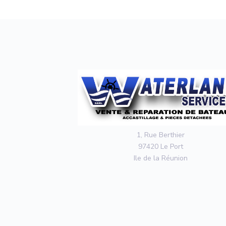
1, Rue Berthier
97420 Le Port
Ile de la Réunion