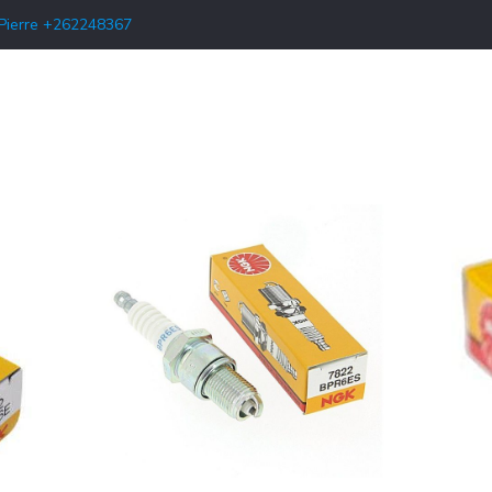
-Pierre +262248367