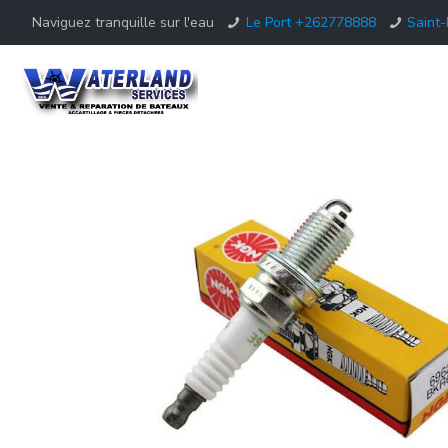
Naviguez tranquille sur l'eau
Le Port +262778888
Saint