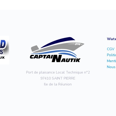
Wate
CGV
Polit
Menti
Nous 
Port de plaisance Local Technique n°2
97410 SAINT PIERRE
Ile de la Réunion